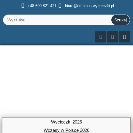
+48 690 821 421
biuro@omnibus-wycieczki.pl
Search
for:
BIURO PODRÓŻY
OMNIBUS
Wycieczki 2026
Wczasy w Polsce 2026