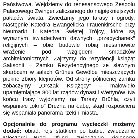
Państwowa. Wejdziemy do renesansowego Zespołu
Pałacowego Zwinger zaliczanego do najpiękniejszych
pałaców świata. Zwiedzimy jego tarasy i ogrody.
Następnie Katedra Ewangelicka Frauenkirsche przy
Neumarkt i Katedra Świętej Trójcy, które są
wyraźnym świadectwem dawnych „przepychanek”
religijnych – obie budowle robią niesamowite
wrażenie pod względem smaczków
architektonicznych. Zajrzymy do rezydencji książąt
Saksonii – Zamku Rezydencyjnego ze sławnym
skarbcem w salach Grünes Gewölbe mieszczących
piękne zbiory klejnotów. Od strony północnej zamku
zobaczymy „Orszak Książęcy” – malowidło
upamiętniające 800 lat rządów dynastii Wettynów. Na
końcu trasy wyjdziemy na Tarasy Brühla, czyli
wspaniałe „okno” Drezna na Łabę, skąd rozpościera
się wspaniała panorama rzeki i miasta.
Opcjonalnie do programu wycieczki możemy
dodać:
obiad, rejs statkiem po Łabie, zwiedzanie
Mleczarni Braci Pfund, zwiedzanie Zielonego