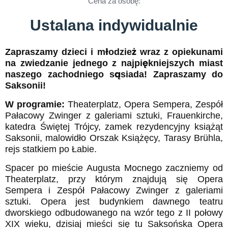
Cena za osobę:
Ustalana indywidualnie
Zapraszamy dzieci i młodzież wraz z opiekunami
na zwiedzanie jednego z najpiękniejszych miast
naszego zachodniego sąsiada! Zapraszamy do
Saksonii!
W programie:
Theaterplatz, Opera Sempera, Zespół
Pałacowy Zwinger z galeriami sztuki, Frauenkirche,
katedra Świętej Trójcy, zamek rezydencyjny książąt
Saksonii, malowidło Orszak Książęcy, Tarasy Brühla,
rejs statkiem po Łabie.
Spacer po mieście Augusta Mocnego zaczniemy od
Theaterplatz, przy którym znajdują się Opera
Sempera i Zespół Pałacowy Zwinger z galeriami
sztuki. Opera jest budynkiem dawnego teatru
dworskiego odbudowanego na wzór tego z II połowy
XIX wieku, dzisiaj mieści się tu Saksońska Opera